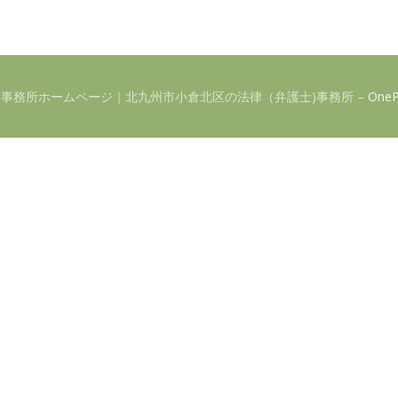
 畑中潤法律事務所ホームページ｜北九州市小倉北区の法律（弁護士)事務所
–
OneP